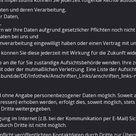
 Imperssums können Sie jederzeit folgende Rechte ausübe
aten und deren Verarbeitung,
r Daten,
,
 wir Ihre Daten aufgrund gesetzlicher Pflichten noch nicht
Daten bei uns und
tenverarbeitung eingewilligt haben oder einen Vertrag mit 
, können Sie diese jederzeit mit Wirkung für die Zukunft wid
e an die für Sie zuständige Aufsichtsbehörde wenden. Ihre z
t oder der mutmaßlichen Verletzung. Eine Liste der Aufsicht
di.bund.de/DE/Infothek/Anschriften_Links/anschriften_links-
gel ohne Angabe personenbezogener Daten möglich. Soweit
ressen) erhoben werden, erfolgt dies, soweit möglich, stets 
 Dritte weitergegeben.
ung im Internet (z.B. bei der Kommunikation per E-Mail) Si
urch Dritte ist nicht möglich.
icht veröffentlichten Kontaktdaten durch Dritte zur Über