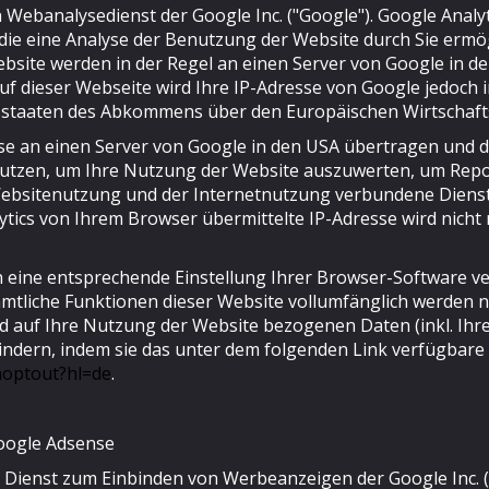
 Webanalysedienst der Google Inc. ("Google"). Google Analyt
ie eine Analyse der Benutzung der Website durch Sie ermög
bsite werden in der Regel an einen Server von Google in d
uf dieser Webseite wird Ihre IP-Adresse von Google jedoch 
sstaaten des Abkommens über den Europäischen Wirtschaft
sse an einen Server von Google in den USA übertragen und do
utzen, um Ihre Nutzung der Website auszuwerten, um Repor
Websitenutzung und der Internetnutzung verbundene Diens
tics von Ihrem Browser übermittelte IP-Adresse wird nich
 eine entsprechende Einstellung Ihrer Browser-Software ver
 sämtliche Funktionen dieser Website vollumfänglich werden
 auf Ihre Nutzung der Website bezogenen Daten (inkl. Ihre
indern, indem sie das unter dem folgenden Link verfügbar
aoptout?hl=de
.
oogle Adsense
 Dienst zum Einbinden von Werbeanzeigen der Google Inc. 